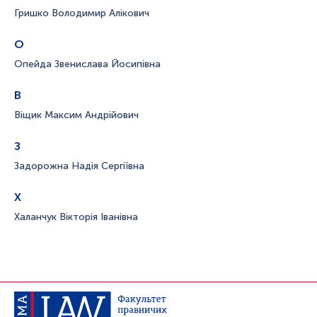
Гришко Володимир Алікович
О
Опейда Звенислава Йосипівна
В
Віщик Максим Андрійович
З
Задорожна Надія Сергіївна
Х
Халанчук Вікторія Іванівна