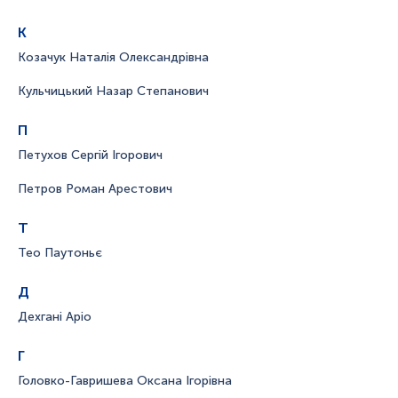
К
Козачук Наталія Олександрівна
Кульчицький Назар Степанович
П
Петухов Сергій Ігорович
Петров Роман Арестович
Т
Тео Паутоньє
Д
Дехгані Аріо
Г
Головко-Гавришева Оксана Ігорівна