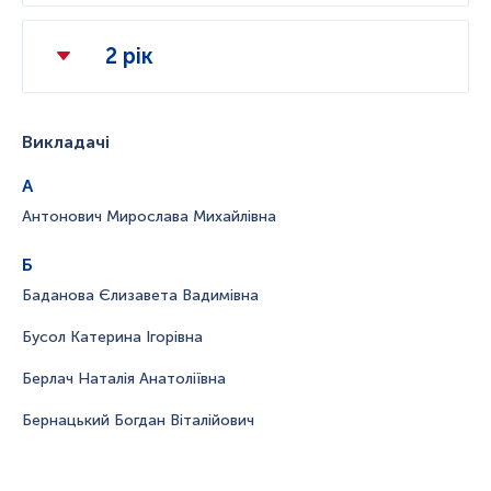
2 рік
Викладачі
А
Антонович Мирослава Михайлівна
Б
Баданова Єлизавета Вадимівна
Бусол Катерина Ігорівна
Берлач Наталія Анатоліївна
Бернацький Богдан Віталійович