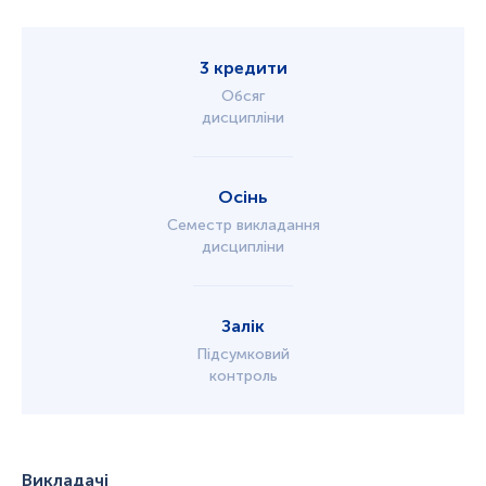
3 кредити
Обсяг
дисципліни
Осінь
Семестр викладання
дисципліни
Залік
Підсумковий
контроль
Викладачі