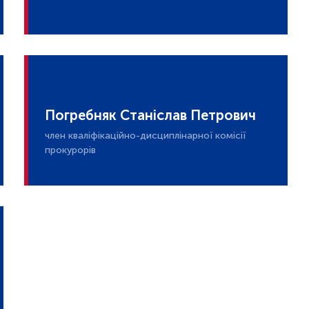
Погребняк Станіслав Петрович
член кваліфікаційно-дисциплінарної комісії
прокурорів