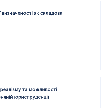
 визначеності як складова
реалізму та можливості
изняній юриспруденції