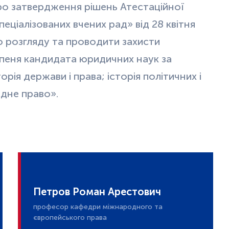
Про затвердження рішень Атестаційної
пеціалізованих вчених рад» від 28 квітня
о розгляду та проводити захисти
упеня кандидата юридичних наук за
орія держави і права; історія політичних і
одне право».
Петров Роман Арестович
професор кафедри міжнародного та
європейського права