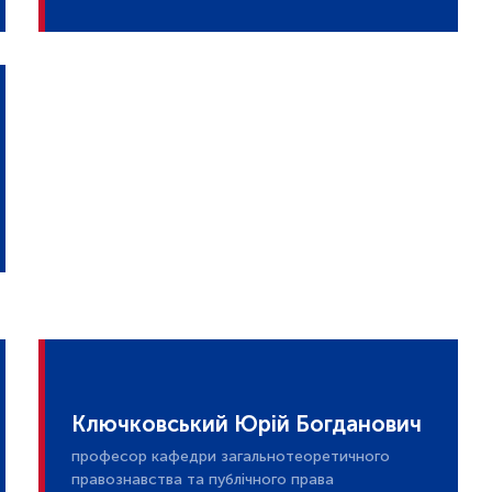
Ключковський Юрій Богданович
професор кафедри загальнотеоретичного
правознавства та публічного права