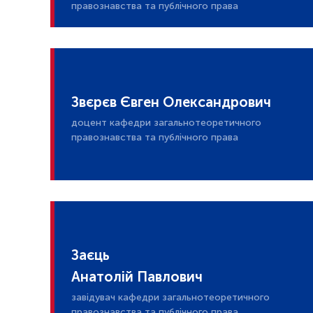
правознавства та публічного права
Звєрєв Євген Олександрович
доцент кафедри загальнотеоретичного
правознавства та публічного права
Заєць
Анатолій Павлович
завідувач кафедри загальнотеоретичного
правознавства та публічного права,