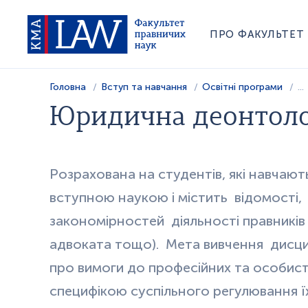
ПРО ФАКУЛЬТЕТ
Головна
Вступ та навчання
Освітні програми
...
Юридична деонтоло
Розрахована на студентів, які навчають
вступною наукою і містить
відомості,
закономірностей
діяльності правників
адвоката тощо).
Мета вивчення
дисци
про вимоги до професійних та особис
специфікою суспільного регулювання їх