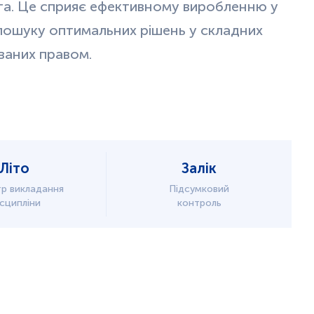
а. Це сприяє ефективному виробленню у
 пошуку оптимальних рішень у складних
ваних правом.
Літо
Залік
р викладання
Підсумковий
сципліни
контроль