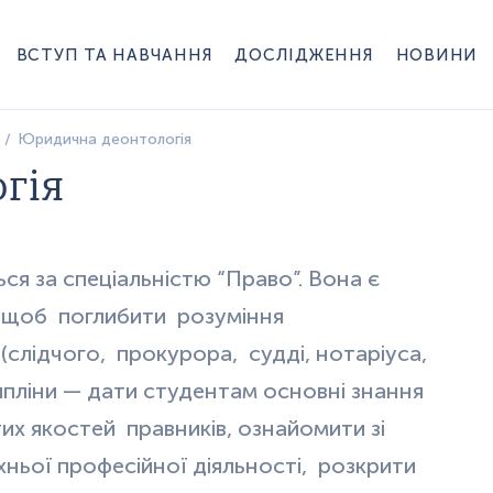
ВСТУП ТА НАВЧАННЯ
ДОСЛІДЖЕННЯ
НОВИНИ
Юридична деонтологія
гія
ся за спеціальністю “Право”. Вона є
щоб
поглибити
розуміння
 (слідчого,
прокурора,
судді, нотаріуса,
пліни — дати студентам основні знання
тих якостей
правників, ознайомити зі
ньої професійної діяльності,
розкрити