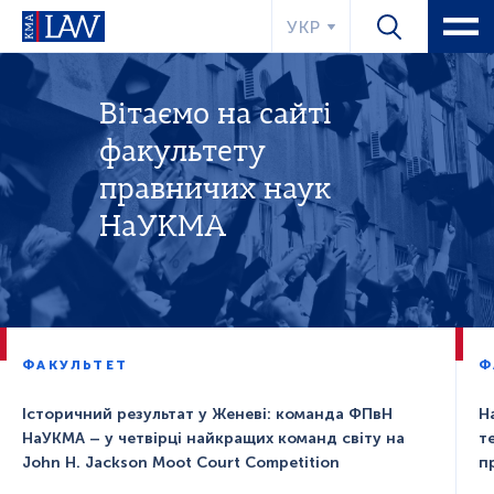
УКР
Вітаємо на сайті
факультету
правничих наук
НаУКМА
ФАКУЛЬТЕТ
Ф
Історичний результат у Женеві: команда ФПвН
Н
НаУКМА – у четвірці найкращих команд світу на
т
John H. Jackson Moot Court Competition
п