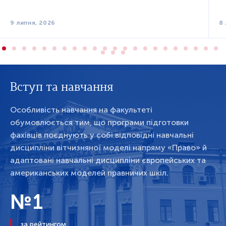
9 липня, 2026
8 
Вступ та навчання
Особливість навчання на факультеті
обумовлюється тим, що програми підготовки
фахівців поєднують у собі відповідні навчальні
дисципліни вітчизняної моделі напряму «Право» й
адаптовані навчальні дисципліни європейських та
американських моделей правничих шкіл.
№1
за рейтингом