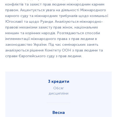
конфлік
т
ів
т
а захис
т
прав людини
мі
жнаро
д
ним карним
правом. Акцен
т
ує
т
ься увага на діяльнос
т
і
Мі
жнаро
д
ного
карного
су
ду
т
а
мі
жнаро
д
них
т
рибуналів щодо колишньої
Югославії
т
а щодо Руанди. Аналізую
т
ься
мі
жнаро
д
но-
правові механізми захис
т
у прав жінок, національних
меншин
т
а корінних народів. Розглядаю
т
ься способи
імплемен
т
ації
мі
жнаро
д
ного права з прав людини в
законодавс
т
во України. Під час се
мі
нарських заня
т
ь
аналізую
т
ься рішення Ко
мі
т
е
т
у ООН з прав людини
т
а
справи Європейського
су
ду з прав людини.
3 кредити
Обсяг
дисципліни
Весна