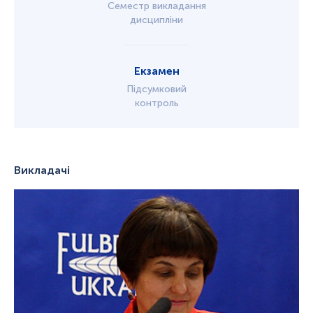
Семестр викладання
дисципліни
Екзамен
Підсумковий
контроль
Викладачі