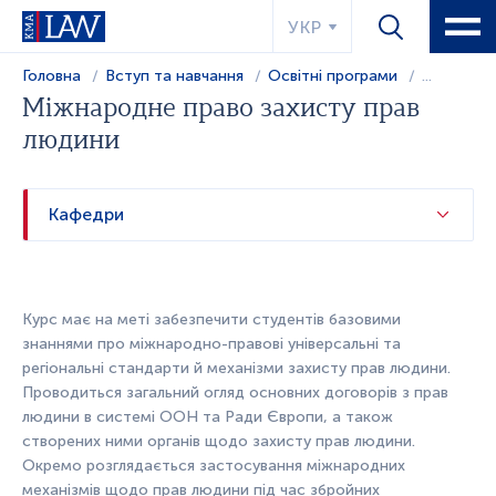
УКР
Головна
Вступ та навчання
Освітні програми
...
Міжнародне право захисту прав
людини
Кафедри
Курс має на ме
т
і забезпечи
т
и с
т
уден
т
ів базовими
знаннями про
мі
жнаро
д
но-правові універсальні
т
а
регіональні с
т
андар
т
и й механізми захис
т
у прав людини.
Проводи
т
ься загальний огляд основних договорів з прав
людини в сис
т
е
мі
ООН
т
а Ради Європи, а
т
акож
с
т
ворених ними органів щодо захис
т
у прав людини.
Окремо розглядає
т
ься зас
т
о
су
вання
мі
жнаро
д
них
механіз
мі
в щодо прав людини під час збройних