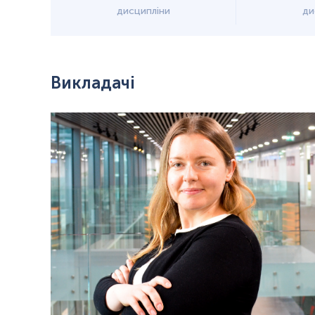
дисципліни
ди
Викладачі