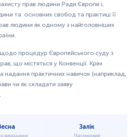
захисту прав людини Ради Європи і,
дини та основних свобод та практиці її
рав людини як одному з найголовніших
раїни.
 щодо процедур Європейського суду з
рав, що містяться у Конвенції. Крім
на надання практичних навичок (наприклад,
рави чи як складати заяву
.
Весна
Залік
р викладання
Підсумковий