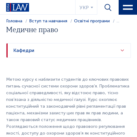
УКР
Головна
Вступ та навчання
Освітні програми
...
Медичне право
Кафедри
Метою кур
су
є наблизити студентів до ключових правових
питань
су
часної системи охорони здоров’я. Проблематика
соціальної справедливості, яку відстоює право, тісно
пов’язана з діяльністю медичної галузі. Курс охоплює
конституційний та законодавчий рівні регламентації прав
пацієнта, механізми захисту цих прав як прав людини, а
також правовий статус медичних працівників.
Розглядаються положення щодо правового регулювання
якості, доступу до охорони здоров’я як конституційного