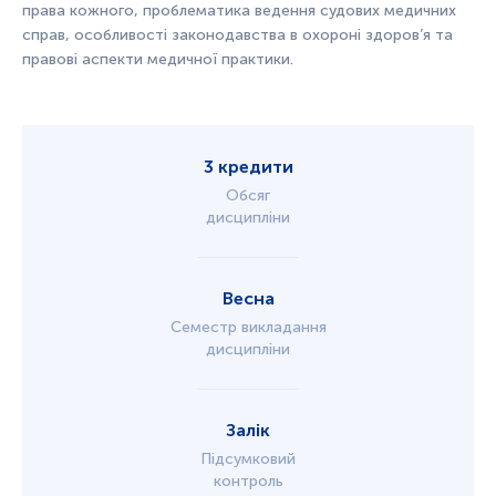
права кожного, проблематика ведення
су
дових медичних
справ, особливості законодавства в охороні здоров’я та
правові аспекти медичної практики.
3 кредити
Обсяг
дисципліни
Весна
Семестр викладання
дисципліни
Залік
Підсумковий
контроль