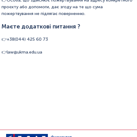
Особа, що здійснює пожертвування на адресу конкретного
проєкту або допомоги, дає згоду на те що сума
пожертвування не підлягає поверненню.
Маєте додаткові питання ?
+38(044) 425 60 73
law@ukma.edu.ua