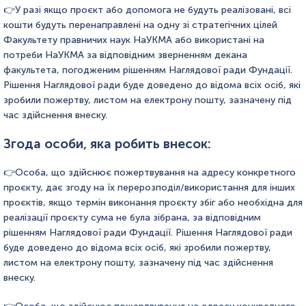
У разі якщо проєкт або допомога не будуть реалізовані, всі
кошти будуть перенаправлені на одну зі стратегічних цілей
Факультету правничих наук НаУКМА або використані на
потреби НаУКМА за відповідним зверненням декана
факультета, погодженим рішенням Наглядової ради Фундації.
Рішення Наглядової ради буде доведено до відома всіх осіб, які
зробили пожертву, листом на електрону пошту, зазначену під
час здійснення внеску.
Згода особи, яка робить внесок:
Особа, що здійснює пожертвування на адресу конкретного
проєкту, дає згоду на їх перерозподіл/використання для інших
проєктів, якщо термін виконання проєкту збіг або необхідна для
реалізації проєкту сума не була зібрана, за відповідним
рішенням Наглядової ради Фундації. Рішення Наглядової ради
буде доведено до відома всіх осіб, які зробили пожертву,
листом на електрону пошту, зазначену під час здійснення
внеску.