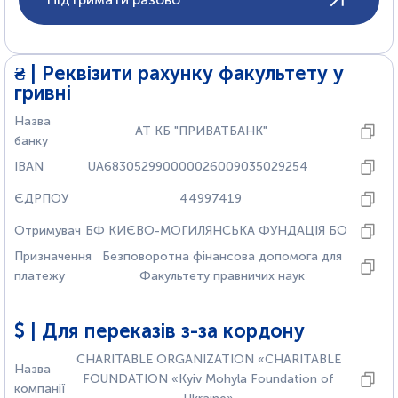
₴ | Реквізити рахунку факультету у
гривні
Назва
АТ КБ "ПРИВАТБАНК"
банку
IBAN
UA683052990000026009035029254
ЄДРПОУ
44997419
Отримувач
БФ КИЄВО-МОГИЛЯНСЬКА ФУНДАЦIЯ БО
Призначення
Безповоротна фінансова допомога для
платежу
Факультету правничих наук
$ | Для переказів з-за кордону
CHARITABLE ORGANIZATION «CHARITABLE
Назва
FOUNDATION «Kyiv Mohyla Foundation of
компанії