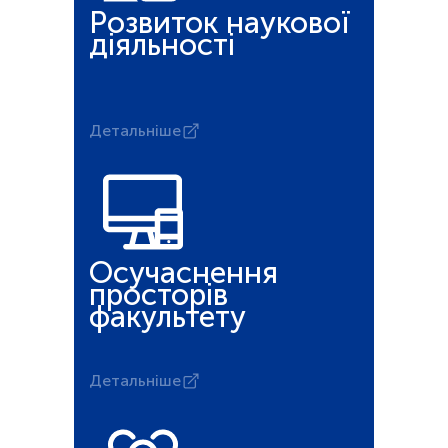
Розвиток наукової
діяльності
Детальніше
Осучаснення
просторів
факультету
Детальніше