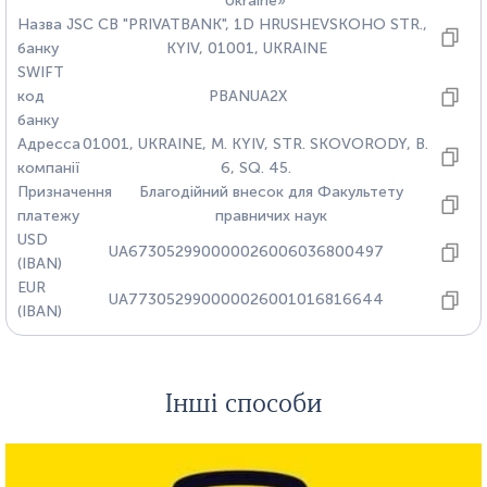
Ukraine»
Назва
JSC CB "PRIVATBANK", 1D HRUSHEVSKOHO STR.,
банку
KYIV, 01001, UKRAINE
SWIFT
код
PBANUA2X
банку
Адресса
01001, UKRAINE, M. KYIV, STR. SKOVORODY, B.
компанії
6, SQ. 45.
Призначення
Благодійний внесок для Факультету
платежу
правничих наук
USD
UA673052990000026006036800497
(IBAN)
EUR
UA773052990000026001016816644
(IBAN)
Інші способи