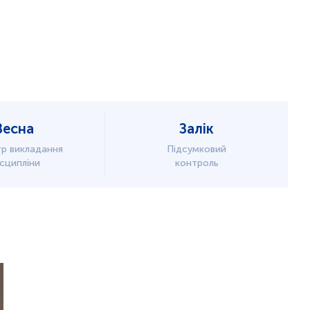
Весна
Залік
р викладання
Підсумковий
сципліни
контроль