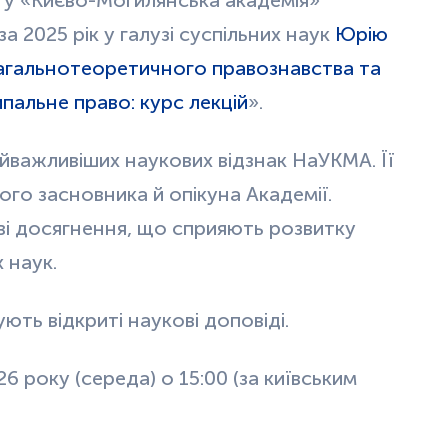
 2025 рік у галузі суспільних наук
Юрію
агальнотеоретичного правознавства та
пальне право: курс лекцій
».
йважливіших наукових відзнак НаУКМА. Її
ого засновника й опікуна Академії.
ві досягнення, що сприяють розвитку
 наук.
ють відкриті наукові доповіді.
6 року (середа) о 15:00 (за київським