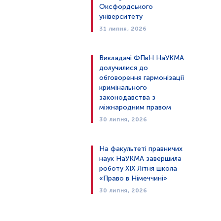
Оксфордського
університету
31 липня, 2026
Викладачі ФПвН НаУКМА
долучилися до
обговорення гармонізації
кримінального
законодавства з
міжнародним правом
30 липня, 2026
На факультеті правничих
наук НаУКМА завершила
роботу XIX Літня школа
«Право в Німеччині»
30 липня, 2026