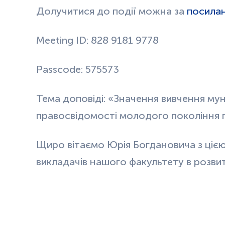
Долучитися до події можна за
посила
Meeting ID: 828 9181 9778
Passcode: 575573
Тема доповіді: «Значення вивчення му
правосвідомості молодого покоління п
Щиро вітаємо Юрія Богдановича з ціє
викладачів нашого факультету в розви