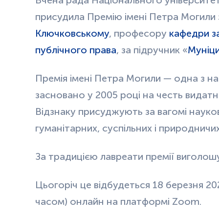
присудила Премію імені Петра Могили за
Ключковському
, професору
кафедри з
публічного права
, за підручник «
Муніци
Премія імені Петра Могили — одна з на
засновано у 2005 році на честь видатн
Відзнаку присуджують за вагомі науко
гуманітарних, суспільних і природничих
За традицією лавреати премії виголошу
Цьогоріч це відбудеться 18 березня 202
часом) онлайн на платформі Zoom.