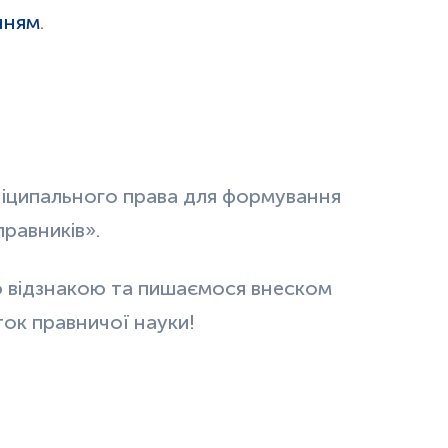
нням
.
ніципального права для формування
равників».
ю відзнакою та пишаємося внеском
ток правничої науки!