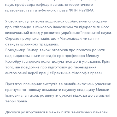
наук, професора кафедри загальнотеоретичного
правознавства та публічного права ФПН НаУКМА.
У своїх виступах вони поділилися особистими спогадами
про співпрацю з Миколою Івановичем та підкреслили його
визначальний вклад у розвиток української правничої науки.
Окремо пролунала надія, що «Миколаївські читання»
стануть щорічною традицією.
Володимир Венгер також оголосив про початок роботи
над виданням книги спогадів про професора Миколу
Козюбрy і запросив колег долучатися до її укладання. Крім
того, він повідомив про підготовку до перевидання
англомовної версії праці «Практична філософія права».
Протягом пленарних виступів та онлайн-включень учасники
прагнули по-новому осмислити наукову спадщину Миколи
Івановича, а також розвинути сучасні підходи до загальної
теорії права.
Дискусії розгорталися в межах п’яти тематичних панелей: