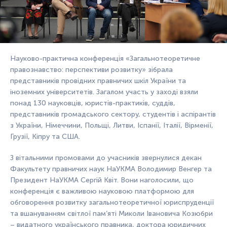
Науково-практична конференція «Загальнотеоретичне
правознавство: перспективи розвитку» зібрала
представників провідних правничих шкіл України та
іноземних університетів. Загалом участь у заході взяли
понад 130 науковців, юристів-практиків, суддів,
представників громадського сектору, студентів і аспірантів
з України, Німеччини, Польщі, Литви, Іспанії, Італії, Вірменії,
Грузії, Кіпру та США.
З вітальними промовами до учасників звернулися декан
Факультету правничих наук НаУКМА Володимир Венгер та
Президент НаУКМА Сергій Квіт. Вони наголосили, що
конференція є важливою науковою платформою для
обговорення розвитку загальнотеоретичної юриспруденції
та вшануванням світлої пам’яті Миколи Івановича Козюбри
– видатного українського правника, доктора юридичних