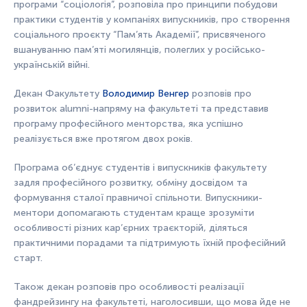
програми “соціологія”, розповіла про принципи побудови
практики студентів у компаніях випускників, про створення
соціального проєкту “Пам’ять Академії”, присвяченого
вшануванню пам’яті могилянців, полеглих у російсько-
українській війні.
Д
екан Факультету
Володимир Венгер
розповів про
розвиток alumni-напряму на факультеті та представив
програму професійного менторства, яка успішно
реалізується вже протягом двох років.
Програма об’єднує студентів і випускників факультету
задля професійного розвитку, обміну досвідом та
формування сталої правничої спільноти. Випускники-
ментори допомагають студентам краще зрозуміти
особливості різних кар’єрних траєкторій, діляться
практичними порадами та підтримують їхній професійний
старт.
Також декан розповів про особливості реалізації
фандрейзингу на факультеті, наголосивши, що мова йде не