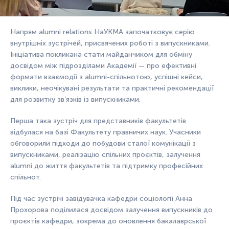
Напрям alumni relations НаУКМА започатковує серію
внутрішніх зустрічей, присвячених роботі з випускниками.
Ініціатива покликана стати майданчиком для обміну
досвідом між підрозділами Академії — про ефективні
формати взаємодії з alumni-спільнотою, успішні кейси,
виклики, неочікувані результати та практичні рекомендації
для розвитку зв’язків із випускниками.
Перша така зустріч для представників факультетів
відбулася на базі Факультету правничих наук. Учасники
обговорили підходи до побудови сталої комунікації з
випускниками, реалізацію спільних проєктів, залучення
alumni до життя факультетів та підтримку професійних
спільнот.
Під час зустрічі
завідувачка кафедри соціології Анна
Прохорова поділилася досвідом залучення випускників до
проєктів кафедри, зокрема до оновлення бакалаврської