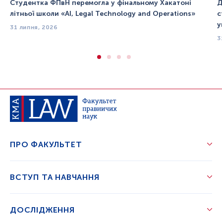
Студентка ФПвН перемогла у фінальному Хакатоні
Д
літньої школи «AI, Legal Technology and Operations»
с
у
31 липня, 2026
3
ПРО ФАКУЛЬТЕТ
ВСТУП ТА НАВЧАННЯ
ДОСЛІДЖЕННЯ