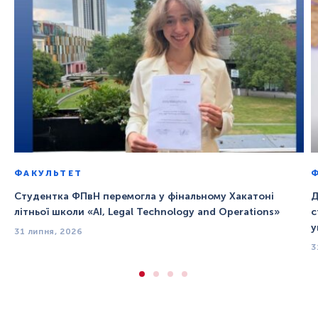
ФАКУЛЬТЕТ
Студентка ФПвН перемогла у фінальному Хакатоні
Д
літньої школи «AI, Legal Technology and Operations»
с
у
31 липня, 2026
3