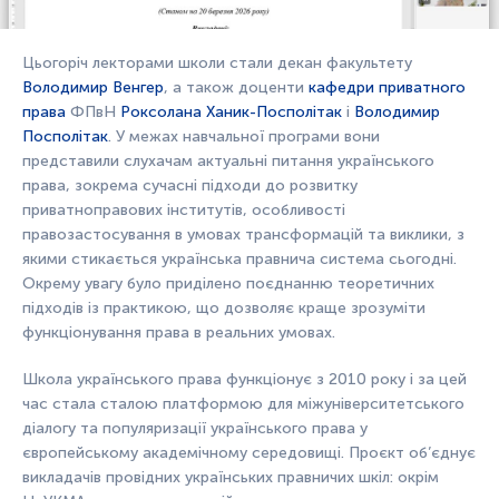
Цьогоріч лекторами школи стали декан факультету
Володимир Венгер
, а також доценти
кафедри приватного
права
ФПвН
Роксолана Ханик-Посполітак
і
Володимир
Посполітак
. У межах навчальної програми вони
представили слухачам актуальні питання українського
права, зокрема сучасні підходи до розвитку
приватноправових інститутів, особливості
правозастосування в умовах трансформацій та виклики, з
якими стикається українська правнича система сьогодні.
Окрему увагу було приділено поєднанню теоретичних
підходів із практикою, що дозволяє краще зрозуміти
функціонування права в реальних умовах.
Школа українського права функціонує з 2010 року і за цей
час стала сталою платформою для міжуніверситетського
діалогу та популяризації українського права у
європейському академічному середовищі. Проєкт об’єднує
викладачів провідних українських правничих шкіл: окрім