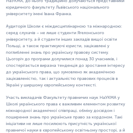
НаУКМА, до нього традиційно долучаються представники
юридичного факультету Львівського національного
університету імені Івана Франка.
Аудиторія Школи є міждисциплінарною та міжнародною:
серед слухачів – не лише студенти Ягелонського
університету, а й студенти інших закладів вищої освіти
Польщі, а також практикуючі юристи, зацікавлені у
поглибленні знань про українську правову систему.
Цьогоріч до програми долучилися понад 30 учасників, і
спостерігається виразна тенденція до зростання інтересу
до українського права, що зумовлено як академічною
зацікавленістю, так і актуальністю правових процесів в
Україні у ширшому європейському контексті.
Участь викладачів Факультету правничих наук НаУКМА у
Школі українського права є важливим елементом розвитку
міжнародної академічної співпраці, обміну досвідом і
поширення знань про українське право за кордоном. Такі
ініціативи не лише посилюють присутність української
правничої науки в європейському освітньому просторі, а й