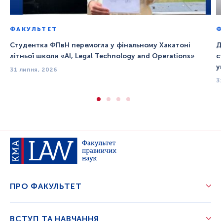
ФАКУЛЬТЕТ
Студентка ФПвН перемогла у фінальному Хакатоні
Д
літньої школи «AI, Legal Technology and Operations»
с
у
31 липня, 2026
3
ПРО ФАКУЛЬТЕТ
ВСТУП ТА НАВЧАННЯ