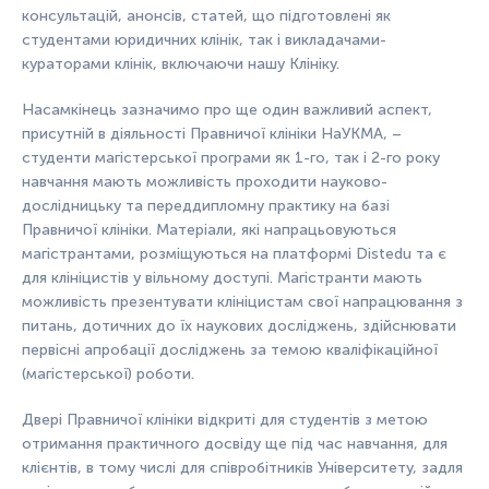
консультацій, анонсів, статей, що підготовлені як
студентами юридичних клінік, так і викладачами-
кураторами клінік, включаючи нашу Клініку.
Насамкінець зазначимо про ще один важливий аспект,
присутній в діяльності Правничої клініки НаУКМА, –
студенти магістерської програми як 1-го, так і 2-го року
навчання мають можливість проходити науково-
дослідницьку та переддипломну практику на базі
Правничої клініки. Матеріали, які напрацьовуються
магістрантами, розміщуються на платформі Distedu та є
для клініцистів у вільному доступі. Магістранти мають
можливість презентувати клініцистам свої напрацювання з
питань, дотичних до їх наукових досліджень, здійснювати
первісні апробації досліджень за темою кваліфікаційної
(магістерської) роботи.
Двері Правничої клініки відкриті для студентів з метою
отримання практичного досвіду ще під час навчання, для
клієнтів, в тому числі для співробітників Університету, задля