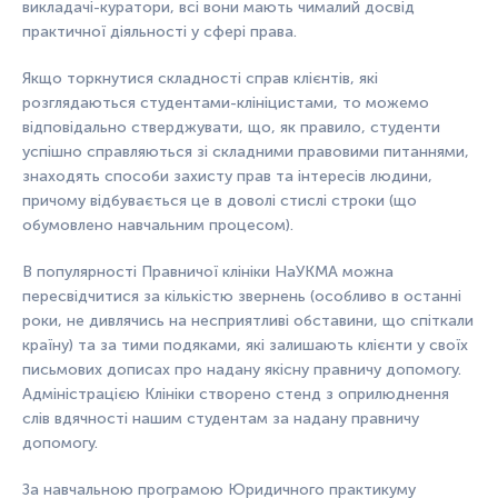
викладачі-куратори, всі вони мають чималий досвід
практичної діяльності у сфері права.
Якщо торкнутися складності справ клієнтів, які
розглядаються студентами-клініцистами, то можемо
відповідально стверджувати, що, як правило, студенти
успішно справляються зі складними правовими питаннями,
знаходять способи захисту прав та інтересів людини,
причому відбувається це в доволі стислі строки (що
обумовлено навчальним процесом).
В популярності Правничої клініки НаУКМА можна
пересвідчитися за кількістю звернень (особливо в останні
роки, не дивлячись на несприятливі обставини, що спіткали
країну) та за тими подяками, які залишають клієнти у своїх
письмових дописах про надану якісну правничу допомогу.
Адміністрацією Клініки створено стенд з оприлюднення
слів вдячності нашим студентам за надану правничу
допомогу.
За навчальною програмою Юридичного практикуму