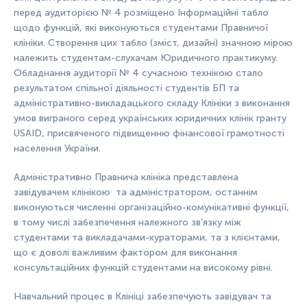
перед аудиторією № 4 розміщено Інформаційні табло
щодо функцій, які виконуються студентами Правничої
клініки. Створення цих табло (зміст, дизайн) значною мірою
належить студентам-слухачам Юридичного практикуму.
Обладнання аудиторії № 4 сучасною технікою стало
результатом спільної діяльності студентів БП та
адміністративно-викладацького складу Клініки з виконання
умов виграного серед українських юридичних клінік гранту
USAID, присвяченого підвищенню фінансової грамотності
населення України.
Адміністративно Правнича клініка представлена
завідувачем клінікою та адміністратором, останнім
виконуються численні організаційно-комунікативні функції,
в тому числі забезпечення належного зв’язку між
студентами та викладачами-кураторами, та з клієнтами,
що є доволі важливим фактором для виконання
консультаційних функцій студентами на високому рівні.
Навчальний процес в Клініці забезпечують завідувач та