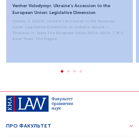
Venher Volodymyr. Ukraine’s Accession to the
European Union: Legislative Dimension
Venher, V. (2025). Ukraine’s Accession to the European
Union: Legislative Dimension. In: Isokaitė-Valužė, I.,
Šinkūnas, H. (eds) The European Union 2004–2024. T.M.C.
Asser Press, The Hague
ПРО ФАКУЛЬТЕТ