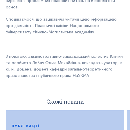
вирішення проблемних правових питань на безоплатній
основі.
Сподіваємося, що зацікавили читачів цією інформацією
про діяльність Правничої клініки Національного
Університету «Києво-Могилянська академія».
З повагою, адміністративно-викладацький колектив Клініки
та особисто Лобач Ольга Михайлівна, викладач-куратор, к.
ю. н., доцент, доцент кафедри загальнотеоретичного
правознавства і публічного права НаУКМА
Схожі новини
ПУБЛІКАЦІЇ