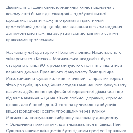
Діяльність студентських юридичних клінік поширена у
всьому світі й має дві складові – здобувачі вищої
юридичної освіти можуть отримати практичний
професійний досвід ще під час навчання шляхом надання
допомоги клієнтам, які звертаються до клініки з своїми
правовими проблемами.
Навчальну лабораторію «Правнича клініка Національного
університету «Києво – Могилянська академія» було
створено в кінці 90-х років минулого століття з ініціативи
першого декана Правничого факультету Володимира
Миколайовича Сущенка, який як вчений та практик-юрист
чітко розумів, що надбання студентами нашого факультету
навичок здійснення професійної юридичної діяльності ще
під час навчання – це не тільки логічно, доречно, корисно,
цікаво, але й необхідно. З того часу чимало здобувачів
вищої юридичної освіти «пройшли» через Клініку
Могилянки, опанувавши вибіркову навчальну дисципліну
«Юридичний практикум», що викладається в Клініці. Пан
Сущенко навчає клініцистів бути гідними професії правника