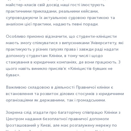
майстер-класів свій досвід наші гості ілюструють
практичними прикладами, реальними кейсами,
супроводжуючи їх актуальною судовою практикою та
аналізом цієї практики, надають певні поради.
Особливо приємно відзначити, що студенти-клініцисти
мають змогу спілкуватися з випускниками Університету, які
практикують у різних галузях права і завжди раді надати
допомогу студентам Клініки, в тому числі і щодо
стажування в юридичних компаніях, де вони працюють. З
цього навіть виникло прислів’я: «Клініцистів бувших не
буває».
Важливою складовою в діяльності Правничої клініки є
встановлення та розвиток ділових стосунків з юридичними
організаціями як державними, так і громадськими.
Зокрема слід згадати про багаторічну співпрацю Клініки з
Центром надання безоплатної правничої допомоги
(розташований у Києві, але має розгалужену мережу по