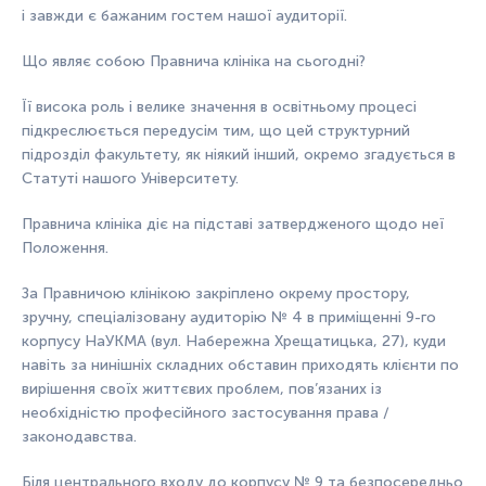
і завжди є бажаним гостем нашої аудиторії.
Що являє собою Правнича клініка на сьогодні?
Її висока роль і велике значення в освітньому процесі
підкреслюється передусім тим, що цей структурний
підрозділ факультету, як ніякий інший, окремо згадується в
Статуті нашого Університету.
Правнича клініка діє на підставі затвердженого щодо неї
Положення.
За Правничою клінікою закріплено окрему простору,
зручну, спеціалізовану аудиторію № 4 в приміщенні 9-го
корпусу НаУКМА (вул. Набережна Хрещатицька, 27), куди
навіть за нинішніх складних обставин приходять клієнти по
вирішення своїх життєвих проблем, пов’язаних із
необхідністю професійного застосування права /
законодавства.
Біля центрального входу до корпусу № 9 та безпосередньо