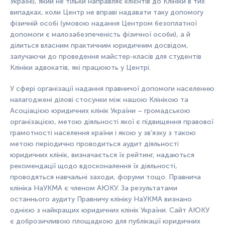
Україні), який не тільки направляє клієнтів до Клініки в тих
випадках, коли Центр не вправі надавати таку допомогу
фізичній особі (умовою надання Центром безоплатної
допомоги є малозабезпеченість фізичної особи), а й
ділиться власним практичним юридичним досвідом,
залучаючи до проведення майстер-класів для студентів
Клініки адвокатів, які працюють у Центрі.
У сфері організації надання правничої допомоги населенню
налагоджені ділові стосунки між нашою Клінікою та
Асоціацією юридичних клінік України – громадською
організацією, метою діяльності якої є підвищення правової
грамотності населення країни і якою у зв’язку з такою
метою періодично проводиться аудит діяльності
юридичних клінік, визначається їх рейтинг, надаються
рекомендації щодо вдосконалення їх діяльності,
проводяться навчальні заходи, форуми тощо. Правнича
клініка НаУКМА є членом АЮКУ. За результатами
останнього аудиту Правничу клініку НаУКМА визнано
однією з найкращих юридичних клінік України. Сайт АЮКУ
є доброзичливою площадкою для публікації юридичних