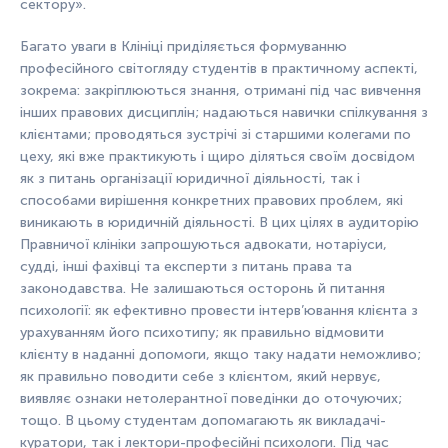
сектору».
Багато уваги в Клініці приділяється формуванню
професійного світогляду студентів в практичному аспекті,
зокрема: закріплюються знання, отримані під час вивчення
інших правових дисциплін; надаються навички спілкування з
клієнтами; проводяться зустрічі зі старшими колегами по
цеху, які вже практикують і щиро діляться своїм досвідом
як з питань організації юридичної діяльності, так і
способами вирішення конкретних правових проблем, які
виникають в юридичній діяльності. В цих цілях в аудиторію
Правничої клініки запрошуються адвокати, нотаріуси,
судді, інші фахівці та експерти з питань права та
законодавства. Не залишаються осторонь й питання
психології: як ефективно провести інтерв’ювання клієнта з
урахуванням його психотипу; як правильно відмовити
клієнту в наданні допомоги, якщо таку надати неможливо;
як правильно поводити себе з клієнтом, який нервує,
виявляє ознаки нетолерантної поведінки до оточуючих;
тощо. В цьому студентам допомагають як викладачі-
куратори, так і лектори-професійні психологи. Під час