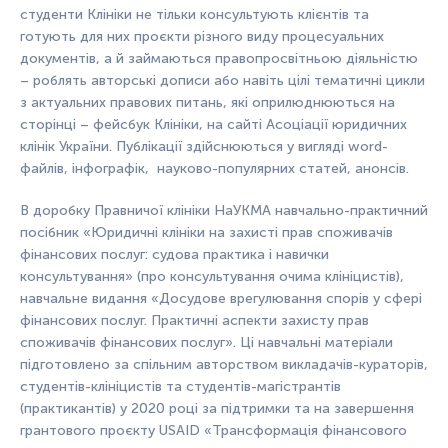
студенти Клініки не тільки консультують клієнтів та
готують для них проєкти різного виду процесуальних
документів, а й займаються правопросвітньою діяльністю
– роблять авторські дописи або навіть цілі тематичні цикли
з актуальних правових питань, які оприлюднюються на
сторінці – фейсбук Клініки, на сайті Асоціації юридичних
клінік України. Публікації здійснюються у вигляді word-
файлів, інфографік, науково-популярних статей, анонсів.
В доробку Правничої клініки НаУКМА навчально-практичний
посібник «Юридичні клініки на захисті прав споживачів
фінансових послуг: судова практика і навички
консультування» (про консультування очима клініцистів),
навчальне видання «Досудове врегулювання спорів у сфері
фінансових послуг. Практичні аспекти захисту прав
споживачів фінансових послуг». Ці навчальні матеріали
підготовлено за спільним авторством викладачів-кураторів,
студентів-клініцистів та студентів-магістрантів
(практикантів) у 2020 році за підтримки та на завершення
грантового проєкту USAID «Трансформація фінансового