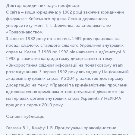
Доктор юридичних наук, професор.
Освіта − вища юридична: у 1982 році закінчив юридичний
факультет Київського ордена Леніна державного
університету імені Т. Г. Шевченка, за спеціальністю
«Правознавство».
З жовтня 1982 року по жовтень 1989 року працював на
посаді слідчого, старшого слідчого Управління внутрішніх
справ м. Києва. З 1989 по 1992 рік навчався в ад’юнктурі. У
1992 р. захистив кандидатську дисертацію на тему:
«Використання слідчим інформації на початковому етапі
розслідування». З червня 1992 року викладав у Національній
академії внутрішніх справ. У 2004 р захистив докторську
дисертацію на тему: «Правові та криміналістичні проблеми
вдосконалення кримінально-процесуальної діяльності (на
матеріалах органів внутрішніх справ України)».У НаУКМА
працює з серпня 2010 року.
Основні публікації:
Галаган В. І., Канфуі І. В. Процесуальні правовідносини
слідчого, прокурора та слідчого судді на стадії досудового