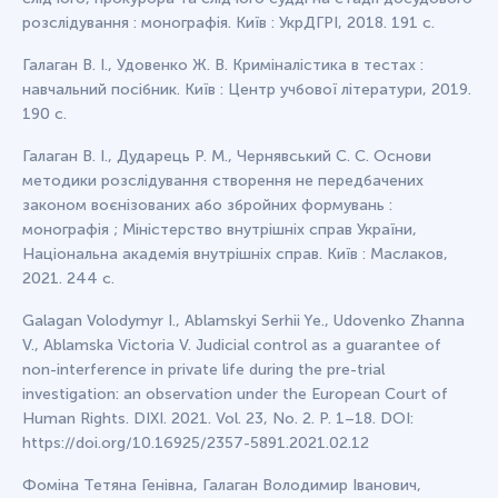
розслідування : монографія. Київ : УкрДГРІ, 2018. 191 с.
Галаган В. І., Удовенко Ж. В. Криміналістика в тестах :
навчальний посібник. Київ : Центр учбової літератури, 2019.
190 с.
Галаган В. І., Дударець Р. М., Чернявський С. С. Основи
методики розслідування створення не передбачених
законом воєнізованих або збройних формувань :
монографія ; Міністерство внутрішніх справ України,
Національна академія внутрішніх справ. Київ : Маслаков,
2021. 244 с.
Galagan Volodymyr I., Ablamskyi Serhii Ye., Udovenko Zhаnnа
V., Ablamska Victoria V. Judicial control as a guarantee of
non-interference in private life during the pre-trial
investigation: an observation under the European Court of
Human Rights. DIXI. 2021. Vol. 23, No. 2. P. 1–18. DOI:
https://doi.org/10.16925/2357-5891.2021.02.12
Фоміна Тетяна Генівна, Галаган Володимир Іванович,