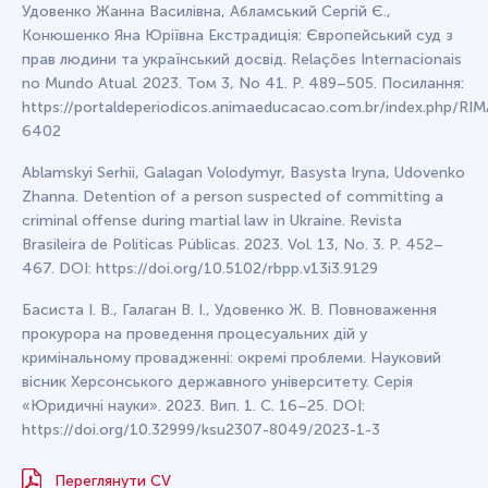
Удовенко Жанна Василівна, Абламський Сергій Є.,
Конюшенко Яна Юріївна Екстрадиція: Європейський суд з
прав людини та український досвід. Relações Internacionais
no Mundo Atual. 2023. Том 3, No 41. Р. 489–505. Посилання:
https://portaldeperiodicos.animaeducacao.com.br/index.php/RIMA
6402
Ablamskyi Serhii, Galagan Volodymyr, Basysta Iryna, Udovenko
Zhаnnа. Detention of a person suspected of committing a
criminal offense during martial law in Ukraine. Revista
Brasileira de Políticas Públicas. 2023. Vol. 13, No. 3. P. 452–
467. DOI: https://doi.org/10.5102/rbpp.v13i3.9129
Басиста І. В., Галаган В. І., Удовенко Ж. В. Повноваження
прокурора на проведення процесуальних дій у
кримінальному провадженні: окремі проблеми. Науковий
вісник Херсонського державного університету. Серія
«Юридичні науки». 2023. Вип. 1. С. 16–25. DOI:
https://doi.org/10.32999/ksu2307-8049/2023-1-3
Переглянути CV