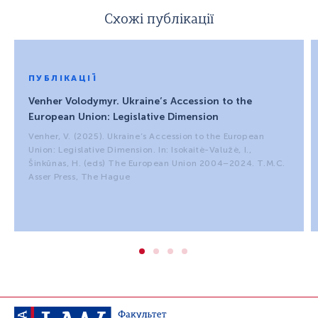
Схожі публікації
ПУБЛІКАЦІЇ
Venher Volodymyr. Ukraine’s Accession to the
European Union: Legislative Dimension
Venher, V. (2025). Ukraine’s Accession to the European
Union: Legislative Dimension. In: Isokaitė-Valužė, I.,
Šinkūnas, H. (eds) The European Union 2004–2024. T.M.C.
Asser Press, The Hague