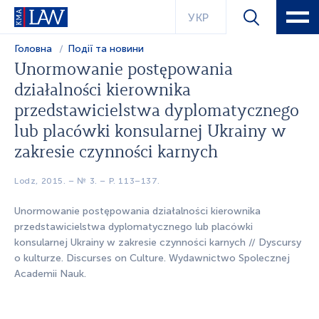
УКР
Головна
Події та новини
Unormowanie postępowania
działalności kierownika
przedstawicielstwa dyplomatycznego
lub placówki konsularnej Ukrainy w
zakresie czynności karnych
Lodz, 2015. – № 3. – P. 113–137.
Unormowanie postępowania działalności kierownika
przedstawicielstwa dyplomatycznego lub placówki
konsularnej Ukrainy w zakresie czynności karnych // Dyscursy
o kulturze. Discurses on Culture. Wydawnictwo Spolecznej
Academii Nauk.