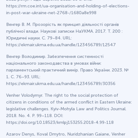
https://rm.coe.int/ua-organisation-and-holding-of-elections-
in-post-war-ukraine-net-2768-/1680a8e998
Венгер В. М. Прозорість як принцип діяльності органів
публічної влади. Наукові записки НаУКМА. 2017. Т. 200 :
Юридичні науки. С. 79–84. URL:
https://ekmair.ukma.edu.ua/handle/123456789/12547
Венгер Володимир. Забезпечення системності
національного законодавства в умовах війни:
парламентський практичний вимір. Право України. 2023. №
1. C. 76–93. URL:
https://ekmair.ukma.edu.ua/handle/123456789/30356
Venher Volodymyr. The right to the social protection of
citizens in conditions of the armed conflict in Eastern Ukraine:
legislative challenges. Kyiv-Mohyla Law and Politics Journal.
2018. No. 4. P. 99–118. DOI:
https://doi.org/10.18523/kmlpj153255.2018-4.99-118
Azarov Denys, Koval Dmytro, Nuridzhanian Gaiane, Venher