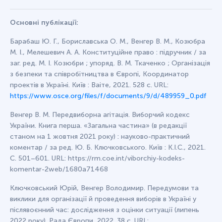
Основні публікації:
Барабаш Ю. Г., Бориславська О. М., Венгер В. М., Козюбра
М. І., Мелешевич А. А. Конституційне право : підручник / за
заг. ред. М. І. Козюбри ; упоряд. В. М. Ткаченко ; Організація
з безпеки та співробітництва в Європі, Координатор
проектів в Україні. Київ : Ваіте, 2021. 528 с. URL:
https://www.osce.org/files/f/documents/9/d/489959_0.pdf
Венгер В. М. Передвиборна агітація. Виборчий кодекс
України. Книга перша. «Загальна частина» (в редакції
станом на 1 жовтня 2021 року) : науково-практичний
коментар / за ред. Ю. Б. Ключковського. Київ : К.І.С., 2021.
С. 501–601. URL: https://rm.coe.int/viborchiy-kodeks-
komentar-2web/1680a71468
Ключковський Юрій, Венгер Володимир. Передумови та
виклики для організації й проведення виборів в Україні у
післявоєнний час: дослідження з оцінки ситуації (липень
2022 року). Рада Європи, 2022. 38 с. URL: