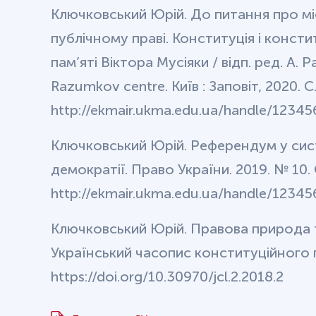
Ключковський Юрій. До питання про мі
публічному праві. Конституція і констит
пам’яті Віктора Мусіяки / відп. ред. А. 
Razumkov centre. Київ : Заповіт, 2020. С
http://ekmair.ukma.edu.ua/handle/1234
Ключковський Юрій. Референдум у си
демократії. Право України. 2019. № 10. 
http://ekmair.ukma.edu.ua/handle/1234
Ключковський Юрій. Правова природа т
Український часопис конституційного пр
https://doi.org/10.30970/jcl.2.2018.2