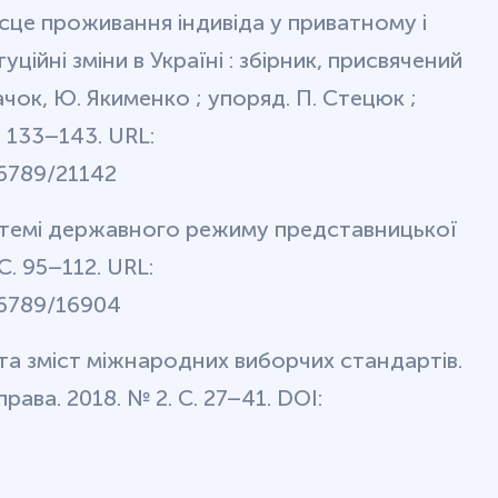
сце проживання індивіда у приватному і
уційні зміни в Україні : збірник, присвячений
Рачок, Ю. Якименко ; упоряд. П. Стецюк ;
. 133–143. URL:
56789/21142
стемі державного режиму представницької
С. 95–112. URL:
56789/16904
а зміст міжнародних виборчих стандартів.
ава. 2018. № 2. С. 27–41. DOI: