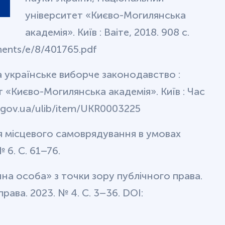
університет «Києво-Могилянська
академія». Київ : Ваіте, 2018. 908 с.
ments/e/8/401765.pdf
а українське виборче законодавство :
 «Києво-Могилянська академія». Київ : Час
uv.gov.ua/ulib/item/UKR0003225
 місцевого самоврядування в умовах
 6. С. 61–76.
на особа» з точки зору публічного права.
ава. 2023. № 4. С. 3–36. DOI: