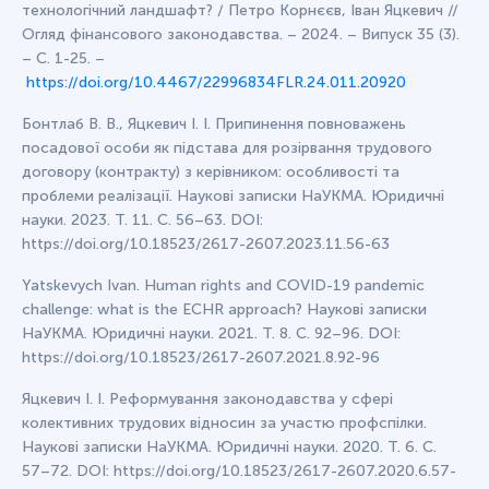
технологічний ландшафт? / Петро Корнєєв, Іван Яцкевич //
Огляд фінансового законодавства. – 2024. – Випуск 35 (3).
– С. 1-25. –
https://doi.org/10.4467/22996834FLR.24.011.20920
Бонтлаб В. В., Яцкевич І. І. Припинення повноважень
посадової особи як підстава для розірвання трудового
договору (контракту) з керівником: особливості та
проблеми реалізації. Наукові записки НаУКМА. Юридичні
науки. 2023. Т. 11. С. 56–63. DOI:
https://doi.org/10.18523/2617-2607.2023.11.56-63
Yatskevych Ivan. Human rights and COVID-19 pandemic
challenge: what is the ECHR approach? Наукові записки
НаУКМА. Юридичні науки. 2021. Т. 8. С. 92–96. DOI:
https://doi.org/10.18523/2617-2607.2021.8.92-96
Яцкевич І. І. Реформування законодавства у сфері
колективних трудових відносин за участю профспілки.
Наукові записки НаУКМА. Юридичні науки. 2020. Т. 6. С.
57–72. DOI: https://doi.org/10.18523/2617-2607.2020.6.57-