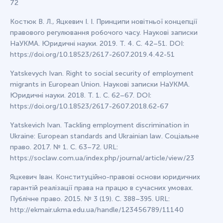
72
Костюк В. Л., Яцкевич І. І. Принципи новітньої концепції
правового регулювання робочого часу. Наукові записки
НаУКМА. Юридичні науки. 2019. Т. 4. С. 42–51. DOI:
https://doi.org/10.18523/2617-2607.2019.4.42-51
Yatskevych Ivan. Right to social security of employment
migrants in European Union. Наукові записки НаУКМА.
Юридичні науки. 2018. Т. 1. С. 62–67. DOI:
https://doi.org/10.18523/2617-2607.2018.62-67
Yatskevich Ivan. Tackling employment discrimination in
Ukraine: European standards and Ukrainian law. Соціальне
право. 2017. № 1. С. 63–72. URL:
https://soclaw.com.ua/index.php/journal/article/view/23
Яцкевич Іван. Конституційно-правові основи юридичних
гарантій реалізації права на працю в сучасних умовах.
Публічне право. 2015. № 3 (19). С. 388–395. URL:
http://ekmair.ukma.edu.ua/handle/123456789/11140