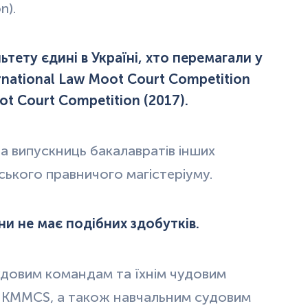
n).
ету єдині в Україні, хто перемагали у
rnational Law Moot Court Competition
t Court Competition (2017).
а випускниць бакалавратів інших
нського правничого магістеріуму.
и не має подібних здобутків.
довим командам та їхнім чудовим
 KMMCS, а також навчальним судовим