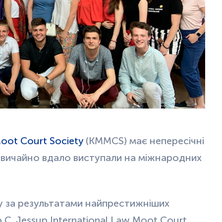
oot Court Society
(KMMCS) має непересічні
звичайно вдало виступали на міжнародних
ту за результатами найпрестижніших
 C. Jessup International Law Moot Court