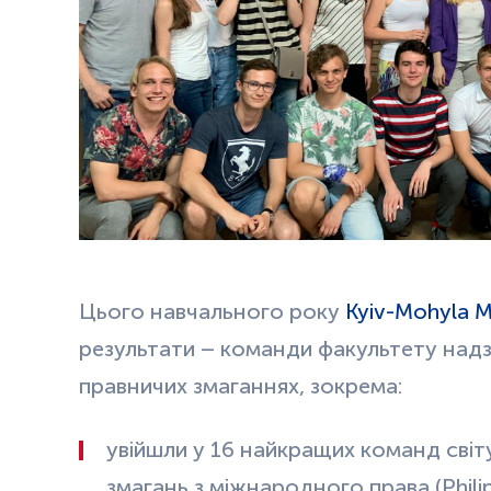
Цього навчального року
Kyiv-Mohyla M
результати – команди факультету над
правничих змаганнях, зокрема:
увійшли у 16 найкращих команд сві
змагань з міжнародного права (Philip