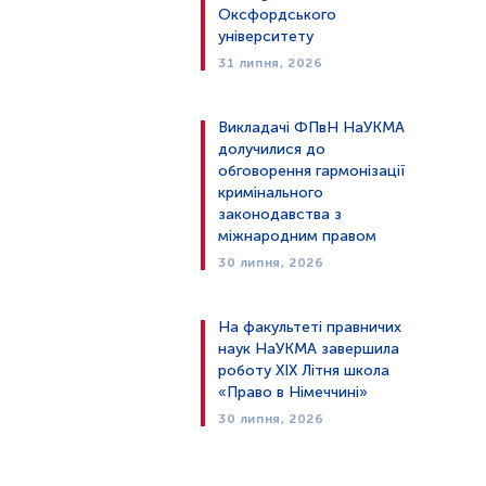
Оксфордського
університету
31 липня, 2026
Викладачі ФПвН НаУКМА
долучилися до
обговорення гармонізації
кримінального
законодавства з
міжнародним правом
30 липня, 2026
На факультеті правничих
наук НаУКМА завершила
роботу XIX Літня школа
«Право в Німеччині»
30 липня, 2026