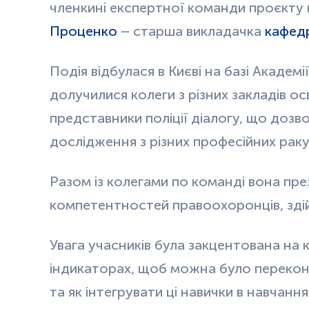
членкині експертної команди проєкту 
Проценко
– старша викладачка
кафед
Подія відбулася в Києві на базі Академі
долучилися колеги з різних закладів ос
представники поліції діалогу, що дозв
дослідження з різних професійних раку
Разом із колегами по команді вона пре
компетентностей правоохоронців, здій
Увага учасників була закцентована на 
індикаторах, щоб можна було перекона
та як інтегрувати ці навички в навчання