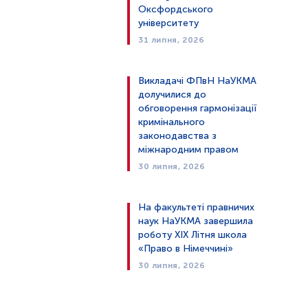
Оксфордського
університету
31 липня, 2026
Викладачі ФПвН НаУКМА
долучилися до
обговорення гармонізації
кримінального
законодавства з
міжнародним правом
30 липня, 2026
На факультеті правничих
наук НаУКМА завершила
роботу XIX Літня школа
«Право в Німеччині»
30 липня, 2026