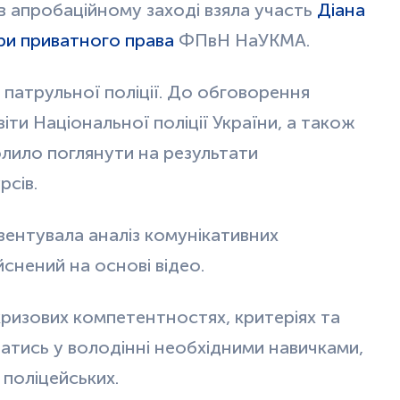
в апробаційному заході взяла участь
Діана
ри приватного права
ФПвН НаУКМА.
ї патрульної поліції. До обговорення
віти Національної поліції України, а також
олило поглянути на результати
рсів.
зентувала аналіз комунікативних
снений на основі відео.
кризових компетентностях, критеріях та
тись у володінні необхідними навичками,
 поліцейських.