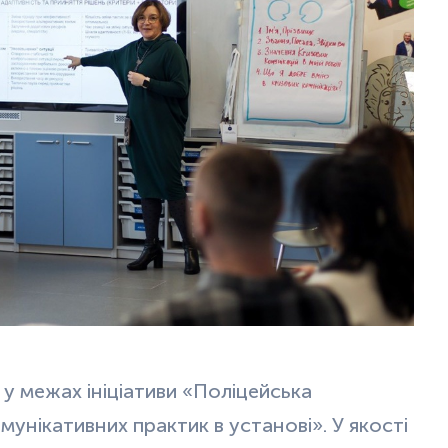
 у межах ініціативи «Поліцейська
унікативних практик в установі». У якості