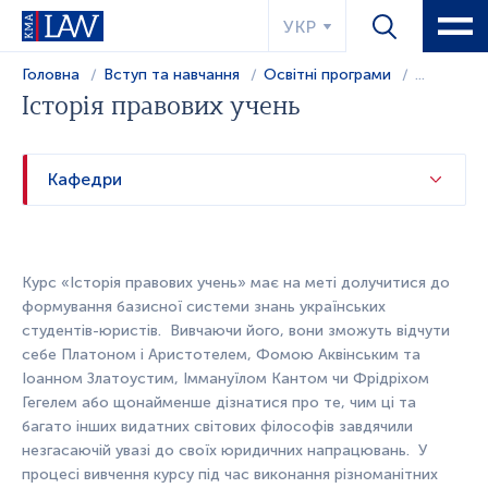
УКР
Головна
Вступ та навчання
Освітні програми
...
Історія правових учень
Кафедри
Курс «Історія правових учень» має на меті долучитися до
формування базисної системи знань українських
студентів-юристів.
Вивчаючи його, вони зможуть відчути
себе Платоном і Аристотелем, Фомою Аквінським та
Іоанном Златоустим, Іммануїлом Кантом чи Фрідріхом
Гегелем або щонайменше дізнатися про те, чим ці та
багато інших видатних світових філософів завдячили
незгасаючій увазі до своїх юридичних напрацювань.
У
процесі вивчення курсу під час виконання різноманітних