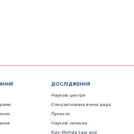
ЧАННЯ
ДОСЛІДЖЕННЯ
Наукові центри
грами
Спеціалізована вчена рада
оном
Проекти
вання
Наукові записки
Kyiv-Mohyla Law and