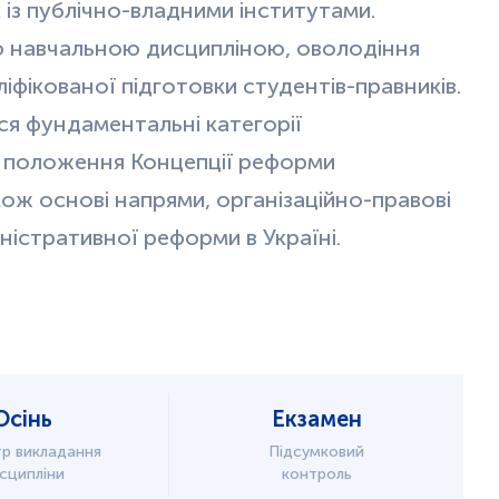
 із публічно-владними інститутами.
ю навчальною дисципліною, оволодіння
іфікованої підготовки студентів-правників.
ся фундаментальні категорії
 і положення Концепції реформи
кож основі напрями, організаційно-правові
ністративної реформи в Україні.
Осінь
Екзамен
р викладання
Підсумковий
сципліни
контроль