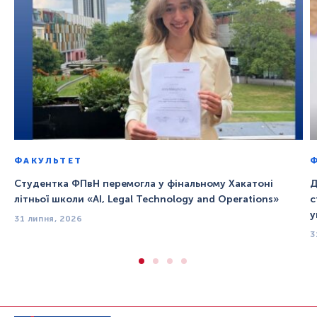
ФАКУЛЬТЕТ
Студентка ФПвН перемогла у фінальному Хакатоні
Д
літньої школи «AI, Legal Technology and Operations»
с
у
31 липня, 2026
3