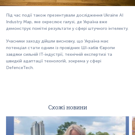
Під час події також презентували дослідження Ukraine AI
Industry Map, яке окреслює галузі, де Україна вже
демонструє помітні результати у сфері штучного інтелекту.
Учасники заходу дійшли висновку, що Україна має
потенціал стати одним із провідних ШI-хабів Європи
завдяки сильній ІТ-індустрії, технічній експертизі та
швидкій адаптації технологій, зокрема у сфері
DefenceTech.
Схожі новини