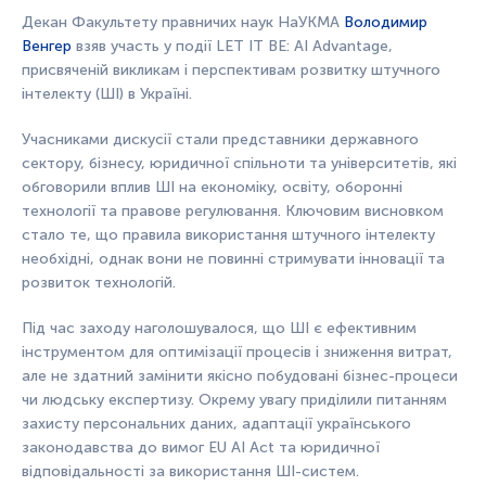
Декан Факультету правничих наук НаУКМА
Володимир
Венгер
взяв участь у події LET IT BE: AI Advantage,
присвяченій викликам і перспективам розвитку штучного
інтелекту (ШІ) в Україні.
Учасниками дискусії стали представники державного
сектору, бізнесу, юридичної спільноти та університетів, які
обговорили вплив ШI на економіку, освіту, оборонні
технології та правове регулювання. Ключовим висновком
стало те, що правила використання штучного інтелекту
необхідні, однак вони не повинні стримувати інновації та
розвиток технологій.
Під час заходу наголошувалося, що ШI є ефективним
інструментом для оптимізації процесів і зниження витрат,
але не здатний замінити якісно побудовані бізнес-процеси
чи людську експертизу. Окрему увагу приділили питанням
захисту персональних даних, адаптації українського
законодавства до вимог EU AI Act та юридичної
відповідальності за використання ШI-систем.