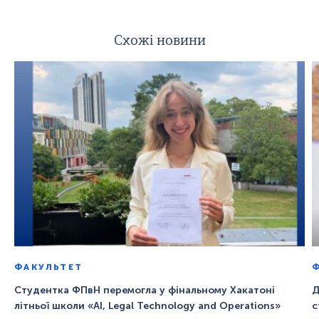
Схожі новини
ФАКУЛЬТЕТ
Студентка ФПвН перемогла у фінальному Хакатоні
Д
літньої школи «AI, Legal Technology and Operations»
с