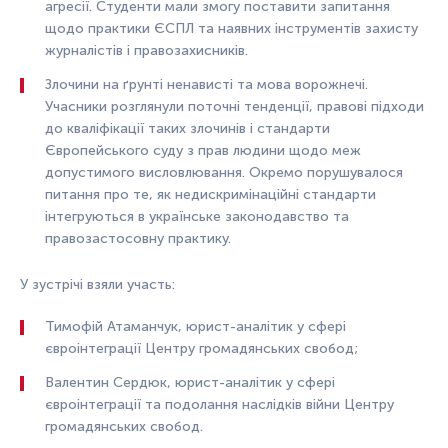
агресії. Студенти мали змогу поставити запитання
щодо практики ЄСПЛ та наявних інструментів захисту
журналістів і правозахисників.
Злочини на ґрунті ненависті та мова ворожнечі.
Учасники розглянули поточні тенденції, правові підходи
до кваліфікації таких злочинів і стандарти
Європейського суду з прав людини щодо меж
допустимого висловлювання. Окремо порушувалося
питання про те, як недискримінаційні стандарти
інтегруються в українське законодавство та
правозастосовну практику.
У зустрічі взяли участь:
Тимофій Атаманчук, юрист-аналітик у сфері
євроінтеграції Центру громадянських свобод;
Валентин Сердюк, юрист-аналітик у сфері
євроінтеграції та подолання наслідків війни Центру
громадянських свобод.