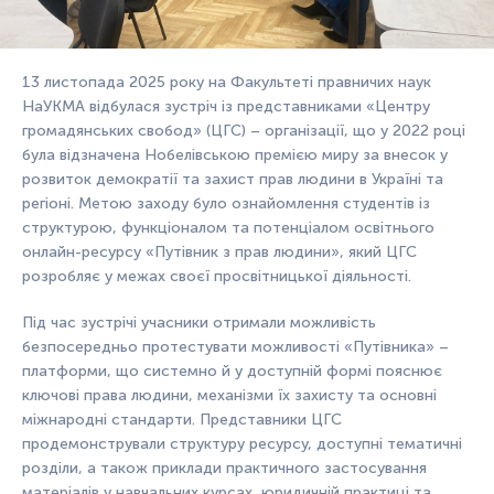
13 листопада 2025 року на Факультеті правничих наук
НаУКМА відбулася зустріч із представниками «Центру
громадянських свобод» (ЦГС) – організації, що у 2022 році
була відзначена Нобелівською премією миру за внесок у
розвиток демократії та захист прав людини в Україні та
регіоні. Метою заходу було ознайомлення студентів із
структурою, функціоналом та потенціалом освітнього
онлайн-ресурсу «Путівник з прав людини», який ЦГС
розробляє у межах своєї просвітницької діяльності.
Під час зустрічі учасники отримали можливість
безпосередньо протестувати можливості «Путівника» –
платформи, що системно й у доступній формі пояснює
ключові права людини, механізми їх захисту та основні
міжнародні стандарти. Представники ЦГС
продемонстрували структуру ресурсу, доступні тематичні
розділи, а також приклади практичного застосування
матеріалів у навчальних курсах, юридичній практиці та