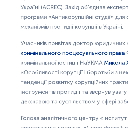
Україні (ACREC). Захід об’єднав експерт
програми «Антикорупційні студії» для 
механізмів протидії корупції в Україні.
Учасників привітав доктор юридичних
кримінального процесуального права
Ф
кримінальної юстиції НаУКМА
Микола 
«Особливості корупції і боротьби з нею
тенденції розвитку корупційних практи
інструментів протидії та звернув уваг
державою та суспільством у сфері заб
Голова аналітичного центру «Інститут
представила доповідь «Crime doesn’t p