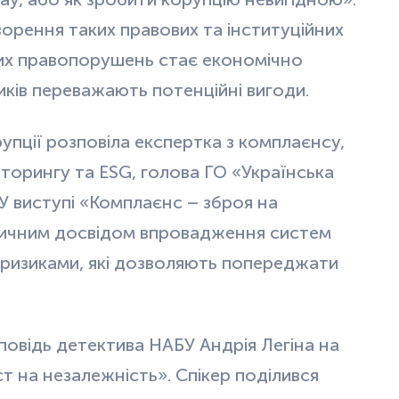
орення таких правових та інституційних
йних правопорушень стає економічно
иків переважають потенційні вигоди.
упції розповіла експертка з комплаєнсу,
торингу та ESG, голова ГО «Українська
У виступі «Комплаєнс – зброя на
тичним досвідом впровадження систем
 ризиками, які дозволяють попереджати
.
повідь детектива НАБУ Андрія Легіна на
ст на незалежність». Спікер поділився