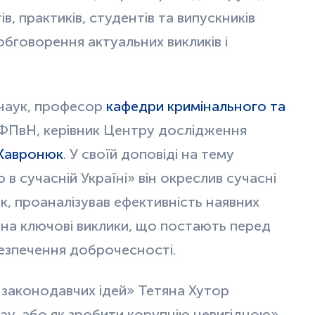
ів, практиків, студентів та випускників
обговорення актуальних викликів і
 наук, професор
кафедри кримінального та
ПвН, керівник Центру дослідження
Хавронюк
. У своїй доповіді на тему
 в сучасній Україні» він окреслив сучасні
к, проаналізував ефективність наявних
у на ключові виклики, що постають перед
езпечення доброчесності.
 законодавчих ідей» Тетяна Хутор
ay, або як зробити корупцію невигідною».