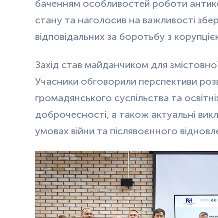
баченням особливостей роботи антико
стану та наголосив на важливості збе
відповідальних за боротьбу з корупціє
Захід став майданчиком для змістовної
Учасники обговорили перспективи розв
громадянського суспільства та освітніх
доброчесності, а також актуальні вик
умовах війни та післявоєнного відновл