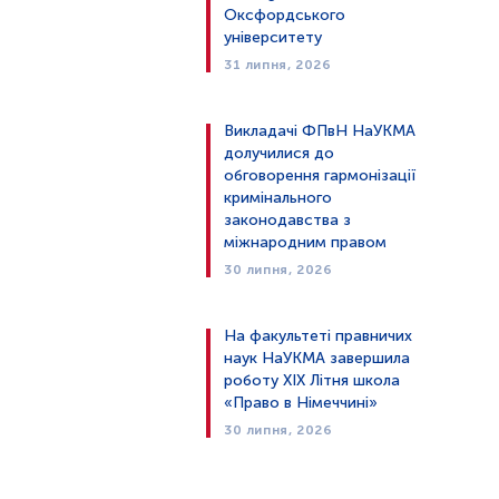
Оксфордського
університету
31 липня, 2026
Викладачі ФПвН НаУКМА
долучилися до
обговорення гармонізації
кримінального
законодавства з
міжнародним правом
30 липня, 2026
На факультеті правничих
наук НаУКМА завершила
роботу XIX Літня школа
«Право в Німеччині»
30 липня, 2026