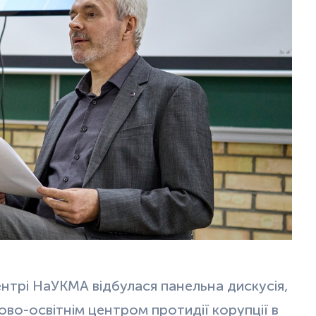
нтрі НаУКМА відбулася панельна дискусія,
во-освітнім центром протидії корупції в