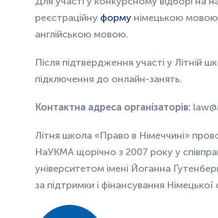
Для участі у конкурсному відборі на н
реєстраційну
форму
німецькою мовою 
англійською мовою.
Після підтвердження участі у Літній шк
підключення до онлайн-занять.
Контактна адреса організаторів:
law@u
Літня школа «Право в Німеччині» пров
НаУКМА щорічно з 2007 року у співпра
університетом імені Йоганна Ґутенбер
за підтримки і фінансування Німецької 