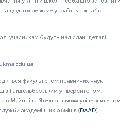
авчання у Літній школі необхідно заповнити
та додати резюме українською або
олі учасникам будуть надіслані деталі
kma.edu.ua.
одиться факультетом правничих наук
ці з Гайдельберзьким університетом,
ґа в Майнці та Ягеллонським університетом
служби академічних обмінів (
DAAD
).