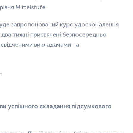
вня Mittelstufe.
уде запропонований курс удосконалення
і два тижні присвячені безпосередньо
освідченими викладачами та
.
ови успішного складання підсумкового