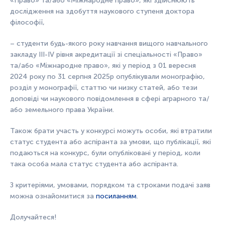
«Право» та/або «Міжнародне право», які здійснюють
дослідження на здобуття наукового ступеня доктора
філософії,
– студенти будь-якого року навчання вищого навчального
закладу ІІІ-IV рівня акредитації зі спеціальності «Право»
та/або «Міжнародне право», які у період з 01 вересня
2024 року по 31 серпня 2025р опублікували монографію,
розділ у монографії, статтю чи низку статей, або тези
доповіді чи наукового повідомлення в сфері аграрного та/
або земельного права України.
Також брати участь у конкурсі можуть особи, які втратили
статус студента або аспіранта за умови, що публікації, які
подаються на конкурс, були опубліковані у період, коли
така особа мала статус студента або аспіранта.
З критеріями, умовами, порядком та строками подачі заяв
можна ознайомитися за
посиланням
.
Долучайтеся!