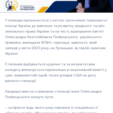
Стипендія призначається з метою заохочення талановитої
молоді України до вивчення та розвитку аграрного та/або
земельного права України та на честь вшанування пам’яті
Олександра Анатолійовича Поліводського, українського
правника, викладача ФПвН, науковця, адвоката, який
загинув у квітні 2023 року, на Луганщині, як герой-захисник
України.
Стипендія відбувається щорічно та за результатами
конкурсу виплачується переможцю в національній валюті у
сумі, еквівалентній одній тисячі доларів США на дату
виплати стипендії.
Кандидатами на отримання стипендії імені Олександра
Поліводського можуть бути:
– аспіранти будь-якого року навчання зі спеціальності