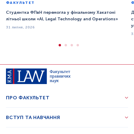
ФАКУЛЬТЕТ
Студентка ФПвН перемогла у фінальному Хакатоні
Д
літньої школи «AI, Legal Technology and Operations»
с
у
31 липня, 2026
3
ПРО ФАКУЛЬТЕТ
ВСТУП ТА НАВЧАННЯ