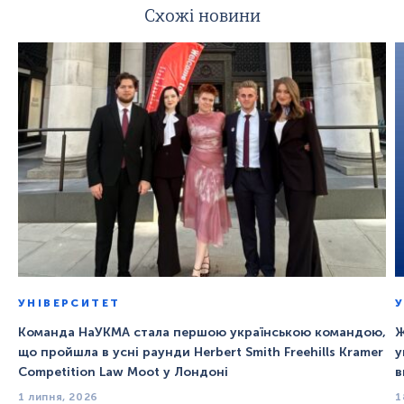
Схожі новини
УНІВЕРСИТЕТ
Команда НаУКМА стала першою українською командою,
Ж
що пройшла в усні раунди Herbert Smith Freehills Kramer
у
Competition Law Moot у Лондоні
в
1 липня, 2026
1