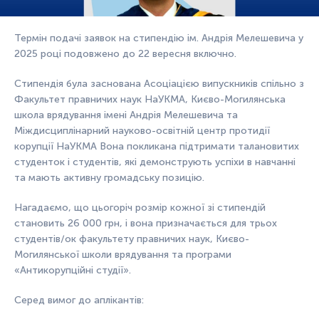
Термін подачі заявок на стипендію ім. Андрія Мелешевича у
2025 році подовжено до 22 вересня включно.
Стипендія була заснована Асоціацією випускників спільно з
Факультет правничих наук НаУКМА, Києво-Могилянська
школа врядування імені Андрія Мелешевича та
Міждисциплінарний науково-освітній центр протидії
корупції НаУКМА Вона покликана підтримати талановитих
студенток і студентів, які демонструють успіхи в навчанні
та мають активну громадську позицію.
Нагадаємо, що цьогоріч розмір кожної зі стипендій
становить 26 000 грн, і вона призначається для трьох
студентів/ок факультету правничих наук, Києво-
Могилянської школи врядування та програми
«Антикорупційні студії».
Серед вимог до аплікантів: