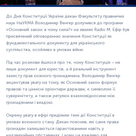
До Дня Конституції України декан Факультету правничих
наук НаУКМА Володимир Венгер долучився до програми
«Основний закон: в чому сила?» на хвилях Radio M. Ефір був
присвячений обговоренню значення Конституції як
фундаментального документу для українського
суспільства, особливо в умовах війни.
Під час розмови йшлося про те, чому Конституція – не
лише документ для юристів, а й реальний інструмент
захисту прав кожного громадянина. Володимир Венгер
акцентував увагу на тому, як Основний закон формує
правові та ціннісні орієнтири держави, є символом її
суверенітету, а також регулює взаємовідносини між
громадянами і владою.
Окрему увагу в ефірі приділили темі дії Конституції в
умовах воєнного стану. Декан пояснив, які саме права
громадян залишаються гарантованими навіть у
надзвичайних обставинах, і чому це важливо для