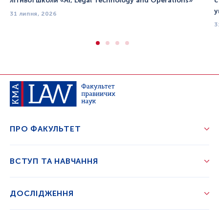
літньої школи «AI, Legal Technology and Operations»
с
у
31 липня, 2026
3
ПРО ФАКУЛЬТЕТ
ВСТУП ТА НАВЧАННЯ
ДОСЛІДЖЕННЯ