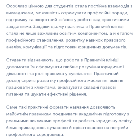
Особливо цінною для студентів стала постійна взаємодія з
викладачами, можливість отримувати професійні поради,
підтримку та зворотний зв’язок у роботі над практичними
завданнями. Завдяки цьому практика в Правничій клініці
стала не лише важливим освітнім компонентом, а й етапом
професійного становлення, розвитку навичок правового
аналізу, комунікації та підготовки юридичних документів.
Студенти відзначають, що робота в Правничій клініці
допомогла їм сформувати глибше розуміння юридичної
діяльності та ролі правника у суспільстві. Практичний
досвід сприяв розвитку професійного мислення, вміння
працювати з клієнтами, аналізувати складні правові
питання та шукати ефективні рішення.
Саме такі практичні формати навчання дозволяють
майбутнім правникам поєднувати академічну підготовку з
реальними викликами професії та роблять юридичну освіту
більш прикладною, сучасною й орієнтованою на потреби
професійного середовища.