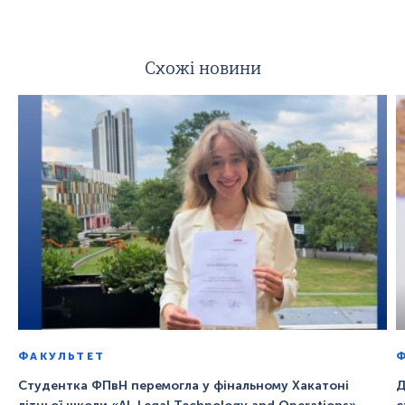
Схожі новини
ФАКУЛЬТЕТ
Студентка ФПвН перемогла у фінальному Хакатоні
Д