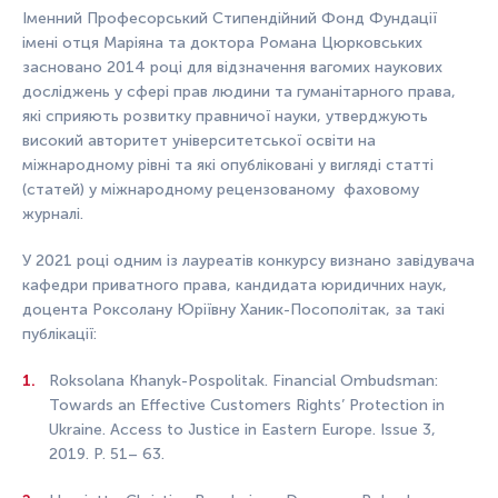
Іменний Професорський Стипендійний Фонд Фундації
імені отця Маріяна та доктора Романа Цюрковських
засновано 2014 році для відзначення вагомих наукових
досліджень у сфері прав людини та гуманітарного права,
які сприяють розвитку правничої науки, утверджують
високий авторитет університетської освіти на
міжнародному рівні та які опубліковані у вигляді статті
(статей) у міжнародному рецензованому фаховому
журналі.
У 2021 році одним із лауреатів конкурсу визнано завідувача
кафедри приватного права, кандидата юридичних наук,
доцента Роксолану Юріївну Ханик-Посополітак, за такі
публікації:
Roksolana Khanyk-Pospolitak. Financial Ombudsman:
Towards an Effective Customers Rights’ Protection in
Ukraine. Access to Justice in Eastern Europe. Issue 3,
2019. P. 51– 63.