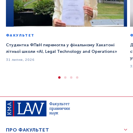
ФАКУЛЬТЕТ
Студентка ФПвН перемогла у фінальному Хакатоні
Д
літньої школи «AI, Legal Technology and Operations»
с
у
31 липня, 2026
3
ПРО ФАКУЛЬТЕТ