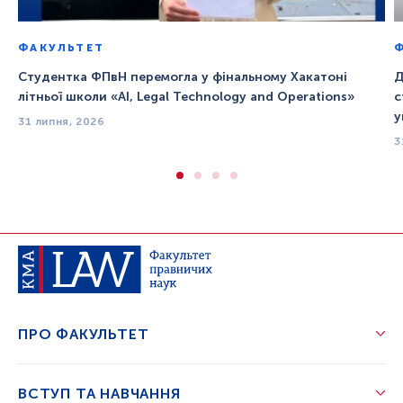
ФАКУЛЬТЕТ
Студентка ФПвН перемогла у фінальному Хакатоні
Д
літньої школи «AI, Legal Technology and Operations»
с
у
31 липня, 2026
3
ПРО ФАКУЛЬТЕТ
ВСТУП ТА НАВЧАННЯ