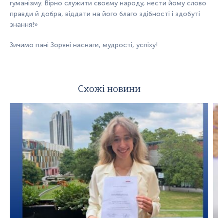
гуманізму. Вірно служити своєму народу, нести йому слово
правди й добра, віддати на його благо здібності і здобуті
знання!»
Зичимо пані Зоряні наснаги, мудрості, успіху!
Схожі новини