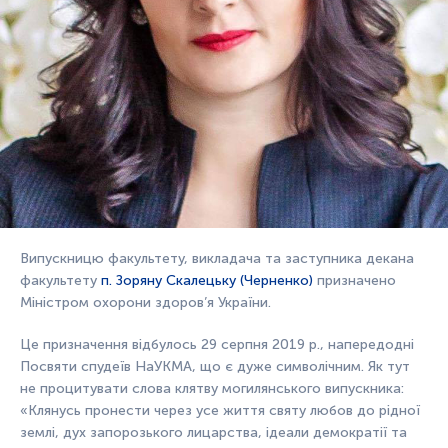
Випускницю факультету, викладача та заступника декана
факультету
п. Зоряну Скалецьку (Черненко)
призначено
Міністром охорони здоров’я України.
Це призначення відбулось 29 серпня 2019 р., напередодні
Посвяти спудеїв НаУКМА, що є дуже символічним. Як тут
не процитувати слова клятву могилянського випускника:
«Клянусь пронести через усе життя святу любов до рідної
землі, дух запорозького лицарства, ідеали демократії та