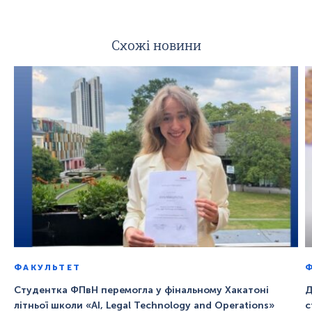
Схожі новини
ФАКУЛЬТЕТ
Студентка ФПвН перемогла у фінальному Хакатоні
Д
літньої школи «AI, Legal Technology and Operations»
с