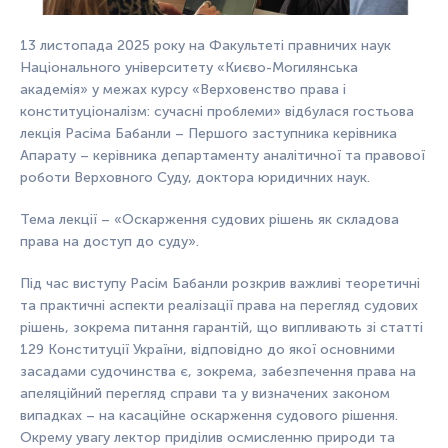
13 листопада 2025 року на Факультеті правничих наук
Національного університету «Києво-Могилянська
академія» у межах курсу «Верховенство права і
конституціоналізм: сучасні проблеми» відбулася гостьова
лекція Расіма Бабанли – Першого заступника керівника
Апарату – керівника департаменту аналітичної та правової
роботи Верховного Суду, доктора юридичних наук.
Тема лекції – «Оскарження судових рішень як складова
права на доступ до суду».
Під час виступу Расім Бабанли розкрив важливі теоретичні
та практичні аспекти реалізації права на перегляд судових
рішень, зокрема питання гарантій, що випливають зі статті
129 Конституції України, відповідно до якої основними
засадами судочинства є, зокрема, забезпечення права на
апеляційний перегляд справи та у визначених законом
випадках – на касаційне оскарження судового рішення.
Окрему увагу лектор приділив осмисленню природи та