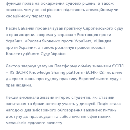
функцій права на оскарження судових рішень, а також
пояснив, чому не всі рішення підлягають апеляційному чи
касаційному перегляду.
Расім Бабанли проаналізував практику Європейського суду
з прав людини, зокрема у справах «Ростовцев проти
України», «Руслан Яковенко проти України», «Швидка
проти України», а також розглянув правові позиції
Конституційного Суду України.
Лектор звернув увагу на Платформу обміну знаннями ЄСПЛ
– KS (ECHR Knowledge Sharing platform (ECHR-KS)) як цінне
джерело знань про судову практику Європейського суду з
прав людини.
Лекція викликала жвавий інтерес студентів, які ставили
запитання та брали активну участь у дискусії. Подія стала
нагодою для змістовного обговорення важливих питань
доступу до правосуддя та забезпечення ефективних
механізмів судового захисту.