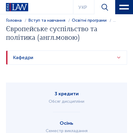
УКР
Головна
Вступ та навчання
Освітні програми
...
Європейське суспільство та
політика (англ.мовою)
Кафедри
3 кредити
Обсяг дисципліни
Осінь
Семестр викладання