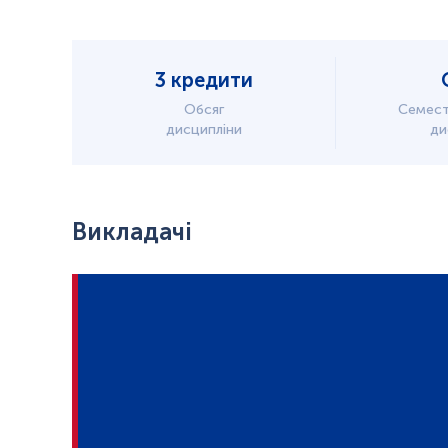
3 кредити
Обсяг
Семест
дисципліни
ди
Викладачі