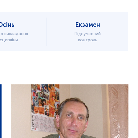
Осінь
Екзамен
р викладання
Підсумковий
сципліни
контроль