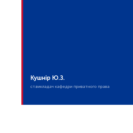
Кушнір Ю.З.
ст.викладач кафедри приватного права