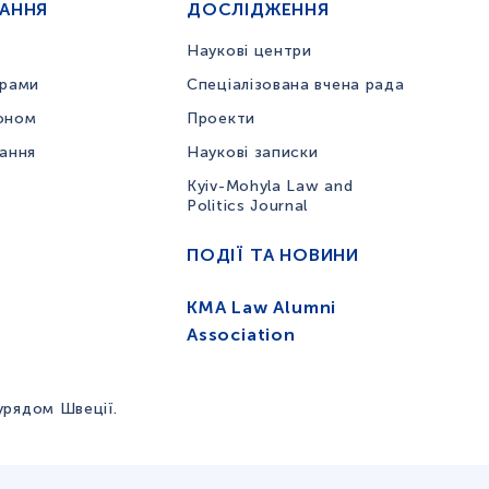
ЧАННЯ
ДОСЛІДЖЕННЯ
Наукові центри
грами
Спеціалізована вчена рада
оном
Проекти
вання
Наукові записки
Kyiv-Mohyla Law and
Politics Journal
ПОДІЇ ТА НОВИНИ
KMA Law Alumni
Association
урядом Швеції.