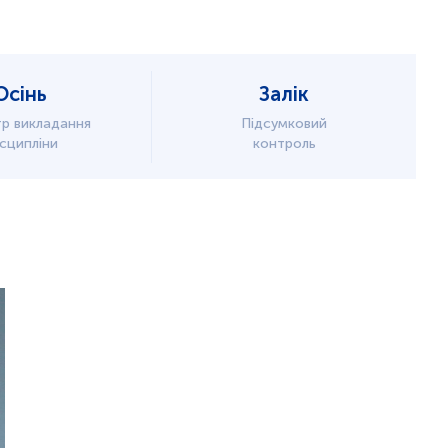
Осінь
Залік
р викладання
Підсумковий
сципліни
контроль