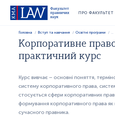
ПРО ФАКУЛЬТЕТ
Головна
Вступ та навчання
Освітні програми
...
Корпоративне право
практичний курс
Курс вивчає – основні поняття, термін
систему
ко
рпо
ра
тивного права, систе
стосується сфери
ко
рпора
т
ивних прав
формуван
ня
ко
рпора
тивного права як 
сучасного правника.