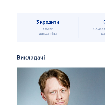
3 кредити
Обсяг
Семест
дисципліни
ди
Викладачі