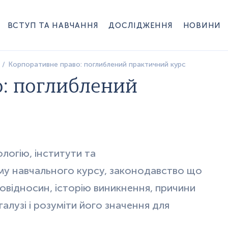
ВСТУП ТА НАВЧАННЯ
ДОСЛІДЖЕННЯ
НОВИНИ
Корпоративне право: поглиблений практичний курс
: поглиблений
оло
гію, інститути та
му навчального курсу, за
ко
н
одавство що
овідносин, історію ви
никнення, причини
галу
зі і розуміти його значення для