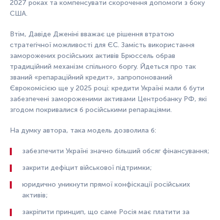
2027 роках та компенсувати скорочення допомоги з боку
США.
Втім, Давіде Дженіні вважає це рішення втратою
стратегічної можливості для ЄС. Замість використання
заморожених російських активів Брюссель обрав
традиційний механізм спільного боргу. Йдеться про так
званий «репараційний кредит», запропонований
Єврокомісією ще у 2025 році: кредити Україні мали б бути
забезпечені замороженими активами Центробанку РФ, які
згодом покривалися б російськими репараціями.
На думку автора, така модель дозволила б:
забезпечити Україні значно більший обсяг фінансування;
закрити дефіцит військової підтримки;
юридично уникнути прямої конфіскації російських
активів;
закріпити принцип, що саме Росія має платити за