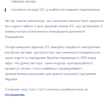
завдану шкоду;
посилити позиції ЄС у майбутніх мирних переговорах.
Автор також наголошує, що механізм можна було ухвалити
без одностайності всіх держав-членів ЄС, що дозволило б
уникнути багатомісячного блокування допомоги
Угорщиною.
Попри нинішню відмову ЄС використовувати заморожені
російські активи, дискусія про них неминуче повернеться,
адже вартість відбудови України перевищить 500 млрд
євро. На думку автора, саме модель «репараційного
кредиту» може стати найбільш справедливим і
прагматичним рішенням для довгострокової підтримки
України.
З повним текстом статті можна ознайомитися за
посиланням
.