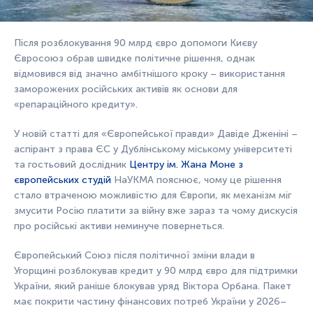
Після розблокування 90 млрд євро допомоги Києву
Євросоюз обрав швидке політичне рішення, однак
відмовився від значно амбітнішого кроку – використання
заморожених російських активів як основи для
«репараційного кредиту».
У новій статті для «Європейської правди» Давіде Дженіні –
аспірант з права ЄС у Дублінському міському університеті
та гостьовий дослідник
Центру ім. Жана Моне з
європейських студій
НаУКМА пояснює, чому це рішення
стало втраченою можливістю для Європи, як механізм міг
змусити Росію платити за війну вже зараз та чому дискусія
про російські активи неминуче повернеться.
Європейський Союз після політичної зміни влади в
Угорщині розблокував кредит у 90 млрд євро для підтримки
України, який раніше блокував уряд Віктора Орбана. Пакет
має покрити частину фінансових потреб України у 2026–