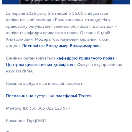
12
червня
202
6
року (
п’ятниця
) о 16:00 відбудеться
аспірантський семінар «
Роль ринкових стандартів у
правовому регулюванні зелених облігацій
». Доповідач –
аспірант кафедри приватного права Оленюк Андрій
Анатолійович. Модератор, науковий керівник, к.ю.н.,
доцент
Посполітак Володимир Володимирович
.
Семінар організовується
кафедрою приватного права
і
Центром цивілістичних досліджень
Факультету правничих
наук НаУКМА.
Семінар відбудеться в онлайн форматі
Посилання на зустріч на платформі Teams
Meeting ID:
350 365 022 125 977
Passcode:
Dg3jD63T