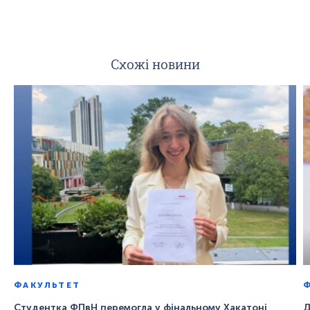
Схожі новини
ФАКУЛЬТЕТ
Студентка ФПвН перемогла у фінальному Хакатоні
Д