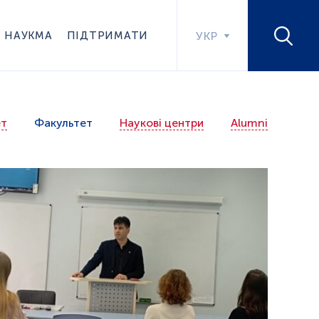
НАУКМА
ПІДТРИМАТИ
УКР
ет
Факультет
Наукові центри
Alumni